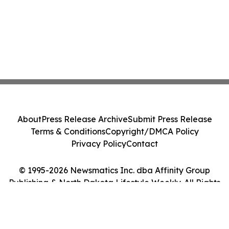
About
Press Release Archive
Submit Press Release
Terms & Conditions
Copyright/DMCA Policy
Privacy Policy
Contact
© 1995-2026 Newsmatics Inc. dba Affinity Group
Publishing & North Dakota Lifestyle Weekly. All Rights
Reserved.
Cookie Settings / Your Privacy Choices