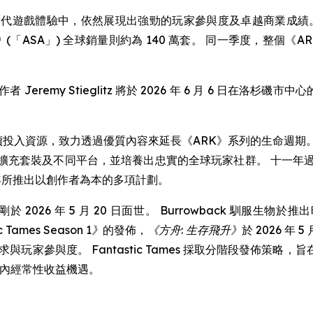
代遊戲體驗中，依然展現出強勁的玩家參與度及卓越商業成績。 
》
(「ASA」) 全球銷量則約為 140 萬套。 同一季度，整個《
emy Stieglitz 將於 2026 年 6 月 6 日在洛杉磯市
持續投入資源，致力透過優質內容來延長《ARK》系列的生命週期。 
戲、擴充套裝及不同平台，並培養出忠實的全球玩家社群。 十一年
7 年所推出以創作者為本的多項計劃。
於 2026 年 5 月 20 日面世。 Burrowback 馴服生物於推出
c Tames Season 1》
的發佈，
《方舟: 生存飛升》
於 2026 
求與玩家參與度。 Fantastic Tames 採取分階段發佈
態圈內經常性收益機遇。