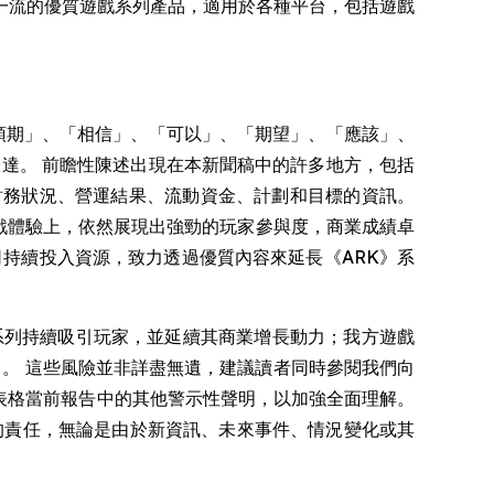
樂，擁有一流的優質遊戲系列產品，適用於各種平台，包括遊戲
預期」、「相信」、「可以」、「期望」、「應該」、
達。 前瞻性陳述出現在本新聞稿中的許多地方，包括
結果、財務狀況、營運結果、流動資金、計劃和目標的資訊。
遊戲體驗上，依然展現出強勁的玩家參與度，商業成績卓
映公司持續投入資源，致力透過優質內容來延長《ARK》系
系列持續吸引玩家，並延續其商業增長動力；我方遊戲
力。 這些風險並非詳盡無遺，建議讀者同時參閱我們向
 8-K 表格當前報告中的其他警示性聲明，以加強全面理解。
的責任，無論是由於新資訊、未來事件、情況變化或其