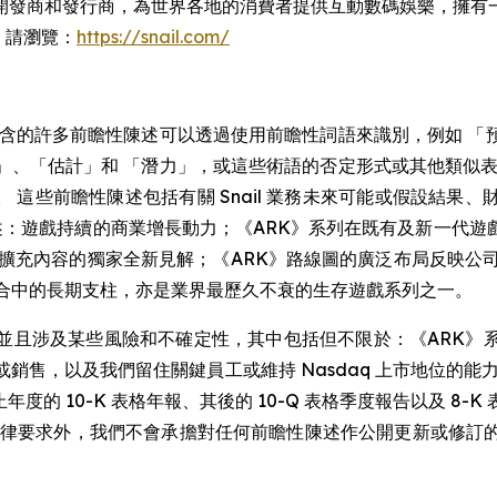
是一間全球領先的獨立開發商和發行商，為世界各地的消費者提供互動數碼娛
，請瀏覽：
https://snail.com/
包含的許多前瞻性陳述可以透過使用前瞻性詞語來識別，例如 「
」、「估計」和 「潛力」，或這些術語的否定形式或其他類似表
述。 這些前瞻性陳述包括有關 Snail 業務未來可能或假設
性陳述：遊戲持續的商業增長動力；《ARK》系列在既有及新一代
出的《ARK》擴充內容的獨家全新見解；《ARK》路線圖的廣泛布局反
組合中的長期支柱，亦是業界最歷久不衰的生存遊戲系列之一。
並且涉及某些風險和不確定性，其中包括但不限於：《ARK》
銷售，以及我們留住關鍵員工或維持 Nasdaq 上市地位的能
1 日止年度的 10-K 表格年報、其後的 10-Q 表格季度報告以及
法律要求外，我們不會承擔對任何前瞻性陳述作公開更新或修訂