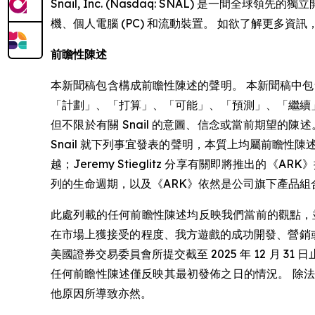
Snail, Inc. (Nasdaq: SNAL) 
機、個人電腦 (PC) 和流動裝置。 如欲了解更多資訊
前瞻性陳述
本新聞稿包含構成前瞻性陳述的聲明。 本新聞稿中
「計劃」、「打算」、「可能」、「預測」、「繼續
但不限於有關 Snail 的意圖、信念或當前期望的陳
Snail 就下列事宜發表的聲明，本質上均屬前瞻
越；Jeremy Stieglitz 分享有關即將推
列的生命週期，以及《ARK》依然是公司旗下產品
此處列載的任何前瞻性陳述均反映我們當前的觀點，
在市場上獲接受的程度、我方遊戲的成功開發、營銷或
美國證券交易委員會所提交截至 2025 年 12 月 3
任何前瞻性陳述僅反映其最初發佈之日的情況。 除
他原因所導致亦然。