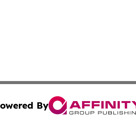
owered By
ubmit Press Release
Terms & Conditions
Copyright/DMCA