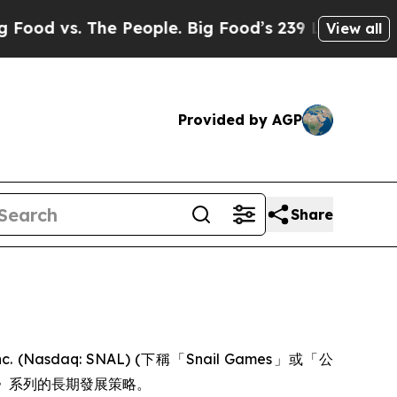
. The People. Big Food’s 239 Lawsuits Against Li
View all
Provided by AGP
Share
 (Nasdaq: SNAL) (下稱「Snail Games」或「公
K》系列的長期發展策略。