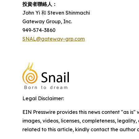
投資者聯絡人：
John Yi 和 Steven Shinmachi
Gateway Group, Inc.
949-574-3860
SNAL@gateway-grp.com
Legal Disclaimer:
EIN Presswire provides this news content "as is" 
images, videos, licenses, completeness, legality, o
related to this article, kindly contact the author