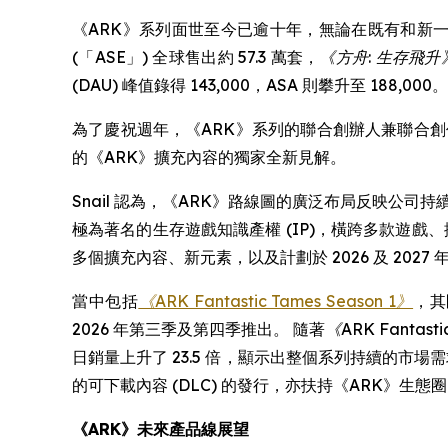
《ARK》系列面世至今已逾十年，無論在既有和新一
(「ASE」) 全球售出約 57.3 萬套，
《方舟: 生存飛升
(DAU) 峰值錄得 143,000，ASA 則攀升至 188,000。
為了慶祝週年，《ARK》系列的聯合創辦人兼聯合創作者 Jer
的《ARK》擴充內容的獨家全新見解。
Snail 認為，《ARK》路線圖的廣泛布局反映公司
極為著名的生存遊戲知識產權 (IP)，橫跨多款遊
多個擴充內容、新元素，以及計劃於 2026 及 202
當中包括
《ARK Fantastic Tames Season 1》
，其剛
2026 年第三季及第四季推出。 隨著
《ARK Fantasti
日銷量上升了 23.5 倍，顯示出整個系列持續的市場需
的可下載內容 (DLC) 的發行，亦扶持《ARK》生
《ARK》未來產品線展望