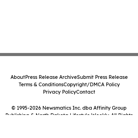
About
Press Release Archive
Submit Press Release
Terms & Conditions
Copyright/DMCA Policy
Privacy Policy
Contact
© 1995-2026 Newsmatics Inc. dba Affinity Group
Publishing & North Dakota Lifestyle Weekly. All Rights
Reserved.
Cookie Settings / Your Privacy Choices