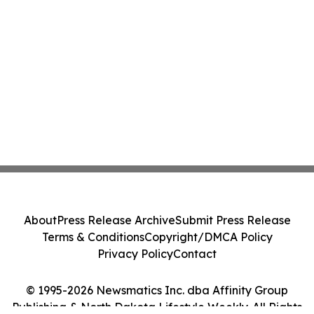
About
Press Release Archive
Submit Press Release
Terms & Conditions
Copyright/DMCA Policy
Privacy Policy
Contact
© 1995-2026 Newsmatics Inc. dba Affinity Group
Publishing & North Dakota Lifestyle Weekly. All Rights